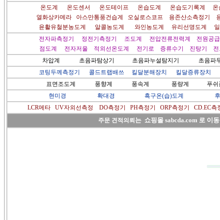
온도계
온도센서
온도테이프
온습도계
온습도기록계
온습
열화상카메라
아스만통풍건습계
오실로스코프
용존산소측정기
윤활유철분농도계
알콜농도계
와인농도계
유리선명도계
일
전자파측정기
정전기측정기
조도계
전압전류전력계
전원공급
점도계
전자저울
적외선온도계
전기로
증류수기
진탕기
전
차압계
초음파탐상기
초음파누설탐지기
초음파두
코팅두께측정기
콜드트랩배쓰
킬달분해장치
킬달증류장치
표면조도계
풍향계
풍속계
풍량계
푸쉬
현미경
확대경
흑구온(습)도계
후
LCR메타
UV자외선측정
DO측정기
PH측정기
ORP측정기
CD.EC측
는
쇼핑몰 sabcda.com 로 이
주문 견적의뢰