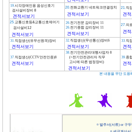
19.
시각장애인용 음성신호기
20.
전화교환기 네트워크연결장치
21.
직
검사설비장비
8
견적서보기
견적
견적서보기
25.
교통신호등&교통신호제어기
26.
전기전문 감리장비 11
2
7
.
의료
26.
전기종합 감리장비 11
검사설비
12
견적
견적서보기
견적서보기
32.
직접생산(무선통신)장비6
31.
직접생산(유무선원격)장비
33.
직
견적서보기
견적서보기
견적
38.
전기안전관리대행사업자 8
37.
직접생산(CCTV안전인증)8
(=전기안전관리자 직무
39.
종합
고시에 따른 법정장비)
견적서보기
견적
견적서보기
본 내용을 무단 도용
¤
발주서(서류) or 구
¤
세금계산서 