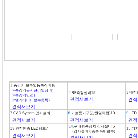
1.
승강기 보수업등록장비16
(=승강기유지관리업장비)
3.
배전
2.
RF측정설비
15
(=승강기안전)
견적서보기
견적
(=엘리베이터보수등록)
견적서보기
7.
CAD System 검사설비
8.
가로등기구(광원
일체
형
)10
9
.
LE
견적서보기
견적서보기
견적
14.
구내방송장치 검사설비
6
13.
안전인증 LED램프
7
15.
디
(검사설비 6종중 4종
필수)
견적서보기
견적
견적서보기