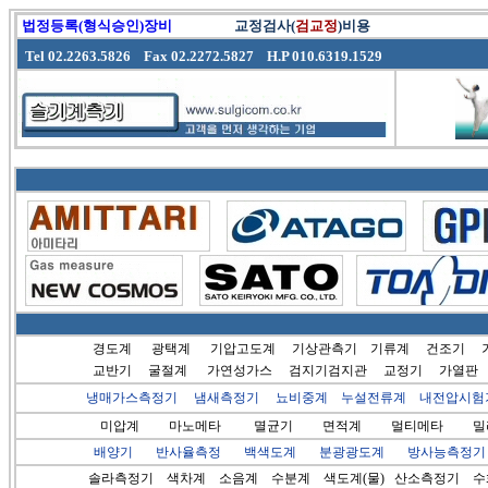
법정등록(형식승인)장비
교정검사(
검교정
)비용
Tel 02.2263.5826 Fax 02.2272.5827 H.P 010.6319.1529
경도계
광택계
기압고도계
기상관측기
기류계
건조기
교반기
굴절계
가연성가스
검지기검지관
교정기
가열판
냉매가스측정기
냄새측정기
뇨비중계
누설전류계
내전압시험
미압계
마노메타
멸균기
면적계
멀티메타
밀리
배양기
반사율측정
백색도계
분광광도계
방사능측정기
솔라측정기
색차계
소음계
수분계
색도계(물)
산소측정기
수